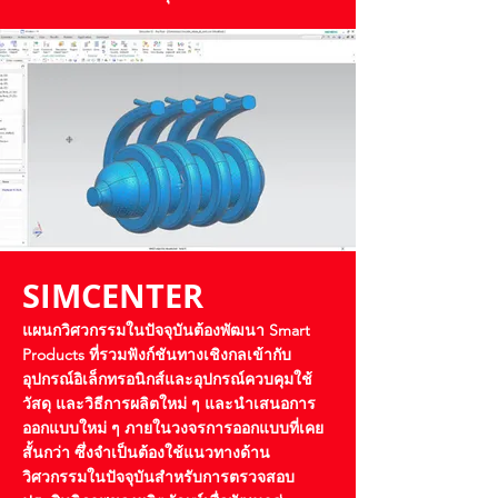
SIMCENTER
แผนกวิศวกรรมในปัจจุบันต้องพัฒนา Smart
Products ที่รวมฟังก์ชันทางเชิงกลเข้ากับ
อุปกรณ์อิเล็กทรอนิกส์และอุปกรณ์ควบคุมใช้
วัสดุ และวิธีการผลิตใหม่ ๆ และนำเสนอการ
ออกแบบใหม่ ๆ ภายในวงจรการออกแบบที่เคย
สั้นกว่า ซึ่งจำเป็นต้องใช้แนวทางด้าน
วิศวกรรมในปัจจุบันสำหรับการตรวจสอบ