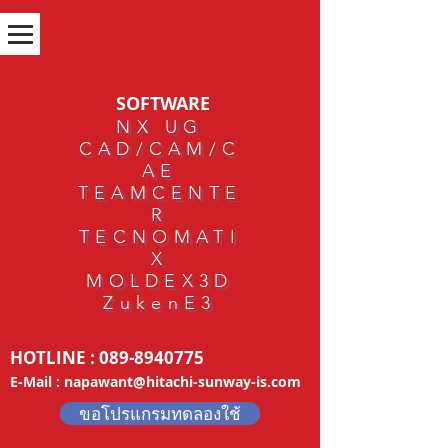
SOFTWARE
NX UG
CAD/CAM/C
AE
TEAMCENTE
R
TECNOMATI
X
MOLDEX3D
ZukenE3
HOTLINE :
089-8940775
E-Mail :
napawant@hitachi-sunway-is.com
ขอโปรแกรมทดลองใช้