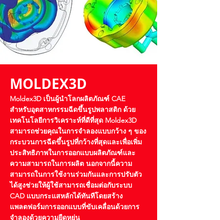
MOLDEX3D
Moldex3D เป็นผู้นำโลกผลิตภัณฑ์ CAE
สำหรับอุตสาหกรรมฉีดขึ้นรูปพลาสติก ด้วย
เทคโนโลยีการวิเคราะห์ที่ดีที่สุด Moldex3D
สามารถช่วยคุณในการจำลองแบบกว้าง ๆ ของ
กระบวนการฉีดขึ้นรูปที่กว้างที่สุดและเพื่อเพิ่ม
ประสิทธิภาพในการออกแบบผลิตภัณฑ์และ
ความสามารถในการผลิต นอกจากนี้ความ
สามารถในการใช้งานร่วมกันและการปรับตัว
ได้สูงช่วยให้ผู้ใช้สามารถเชื่อมต่อกับระบบ
CAD แบบกระแสหลักได้ทันทีโดยสร้าง
แพลตฟอร์มการออกแบบที่ขับเคลื่อนด้วยการ
จำลองด้วยความยืดหยุ่น