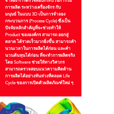
จำลอง การตรวจสอบกระบวนการใน
การผลิต ระหว่างเครื่องจักร กับ
มนุษย์ ในแบบ 3D เป็นการจำลอง
กระบวนการ (Process Cycle) ซึ่งเป็น
ปัจจัยหลักสำคัญที่จะช่วยทำให้
Product ขององค์กร สามารถ ออกสู่
ตลาด ได้รวดเร็วมากยิ่งขึ้น สามารถคำ
นวนเวลาในการผลิตได้ก่อน และคำ
นวนต้นทุนได้ก่อน ที่จะทำการผลิตจริง
โดย Software ช่วยให้ทางวิศวกร
สามารถตรวจสอบแนวความคิดด้าน
การผลิตได้อย่างทันท่วงทีตลอด Life
Cycle ของการเปิดตัวผลิตภัณฑ์ใหม่ ๆ