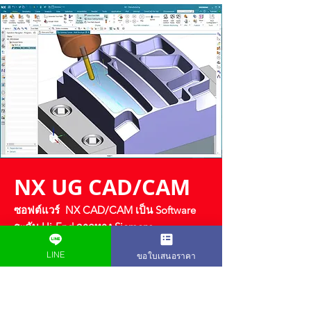
NX UG CAD/CAM
ซอฟต์แวร์ NX CAD/CAM เป็น Software
ระดับ Hi-End จากทาง Siemens
ที่จะเข้ามาช่วยงานคุณได้ครบทุก Function
LINE
ขอใบเสนอราคา
ภายใน Software เดียว โดย NX หรือ UG มี
ความยืดหยุ่น และมีประสิทธิภาพซึ่งจะช่วย
ให้คุณสามารถส่งมอบผลิตภัณฑ์ที่ดีกว่าได้
เร็วขึ้น และมีประสิทธิภาพมากขึ้น โดย