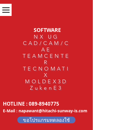
SOFTWARE
NX UG
CAD/CAM/C
AE
TEAMCENTE
R
TECNOMATI
X
MOLDEX3D
ZukenE3
HOTLINE :
089-8940775
E-Mail :
napawant@hitachi-sunway-is.com
ขอโปรแกรมทดลองใช้